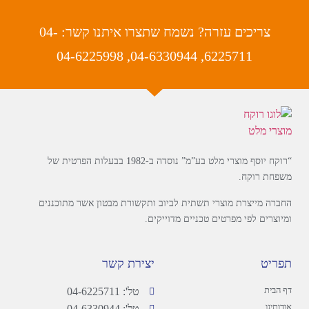
צריכים עזרה? נשמח שתצרו איתנו קשר: 04-
6225711, 04-6330944, 04-6225998
“רוקח יוסף מוצרי מלט בע”מ” נוסדה ב-1982 בבעלות הפרטית של
משפחת רוקח.
החברה מייצרת מוצרי תשתית לביוב ותקשורת מבטון אשר מתוכננים
ומיוצרים לפי מפרטים טכניים מדוייקים.
תפריט
יצירת קשר
דף הבית
טל': 04-6225711
אודותינו
טל': 04-6330944