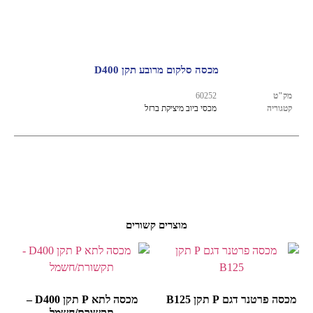
מכסה סלקום מרובע תקן D400
מק"ט
60252
קטגוריה
מכסי ביוב מיציקת ברזל
מוצרים קשורים
מכסה פרטנר דגם P תקן B125
מכסה לתא P תקן D400 –
תקשורת/חשמל