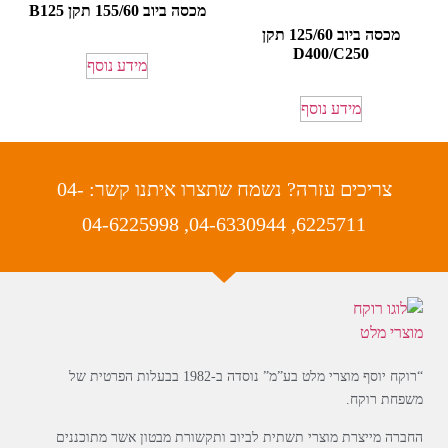
מכסה ביוב 155/60 תקן B125
מכסה ביוב 125/60 תקן
D400/C250
מידע נוסף
מידע נוסף
צריכים עזרה? נשמח שתצרו איתנו קשר: 04-
6225711, 04-6330944, 04-6225998
“רוקח יוסף מוצרי מלט בע”מ” נוסדה ב-1982 בבעלות הפרטית של
משפחת רוקח.
החברה מייצרת מוצרי תשתית לביוב ותקשורת מבטון אשר מתוכננים