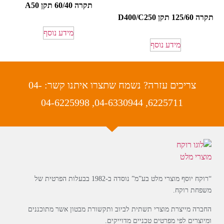
תקרה 60/40 תקן A50
תקרה 125/60 תקן D400/C250
מידע נוסף
מידע נוסף
צריכים עזרה? נשמח שתצרו איתנו קשר: 04-
6225711, 04-6330944, 04-6225998
“רוקח יוסף מוצרי מלט בע”מ” נוסדה ב-1982 בבעלות הפרטית של
משפחת רוקח.
החברה מייצרת מוצרי תשתית לביוב ותקשורת מבטון אשר מתוכננים
ומיוצרים לפי מפרטים טכניים מדוייקים.